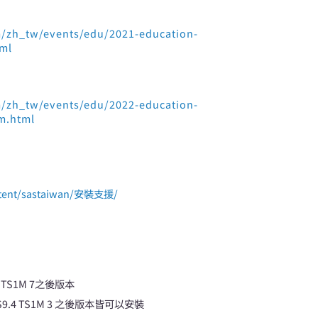
/zh_tw/events/edu/2021-education-
tml
/zh_tw/events/edu/2022-education-
am.html
ontent/sastaiwan/安裝支援/
 TS1M 7之後版本
AS9.4 TS1M 3 之後版本皆可以安裝