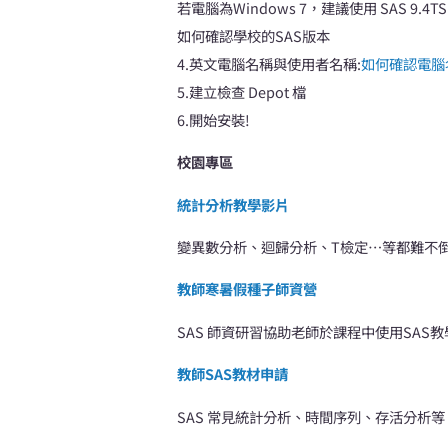
若電腦為Windows 7，建議使用 SAS 9.4TS
如何確認學校的SAS版本
4.英文電腦名稱與使用者名稱:
如何確認電腦
5.建立檢查 Depot 檔
6.開始安裝!
校園專區
統計
分析教學影片
變異數分析、迴歸分析、T檢定…等都難不倒
教師寒暑假種子師資營
SAS 師資研習協助老師於課程中使用SAS教
教師
SAS
教材申請
SAS 常見統計分析、時間序列、存活分析