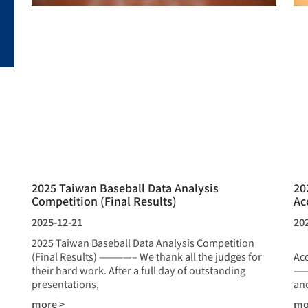
2025 Taiwan Baseball Data Analysis
20
Competition (Final Results)
Ac
2025-12-21
20
2025 Taiwan Baseball Data Analysis Competition
20
(Final Results) ————– We thank all the judges for
Ac
their hard work. After a full day of outstanding
——
presentations,
and
more >
mo