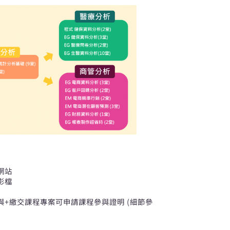
網站
影檔
+繳交課程專案可申請課程參與證明 (細節參