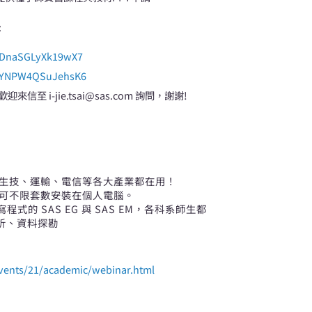
:
gLDnaSGLyXk19wX7
7PYNPW4QSuJehsK6
 i-jie.tsai@sas.com 詢問，謝謝!
、生技、運輸、電信等各大產業都在用！
，可不限套數安裝在個人電腦。
程式的 SAS EG 與 SAS EM，各科系師生都
析、資料探勘
vents/21/academic/webinar.html