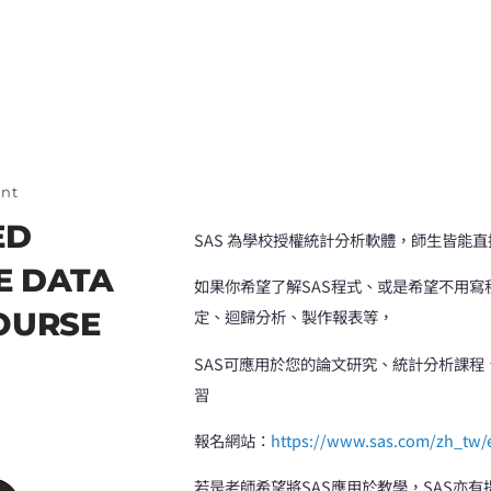
nt
ED
SAS 為學校授權統計分析軟體，師生皆能
E DATA
如果你希望了解SAS程式、或是希望不用寫
OURSE
定、迴歸分析、製作報表等，
SAS可應用於您的論文研究、統計分析課
習
報名網站：
https://www.sas.com/zh_tw/
若是老師希望將SAS應用於教學，SAS亦有