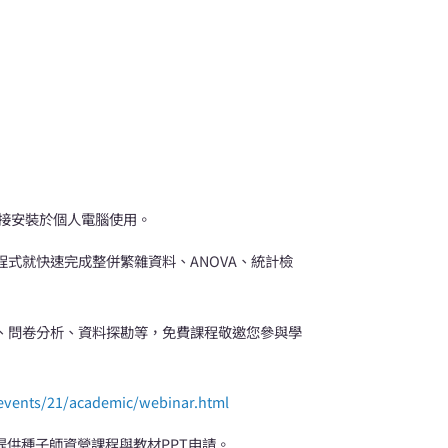
直接安裝於個人電腦使用。
程式就快速完成整併繁雜資料、ANOVA、統計檢
程、問卷分析、資料探勘等，免費課程敬邀您參與學
events/21/academic/webinar.html
提供種子師資營課程與教材PPT申請。