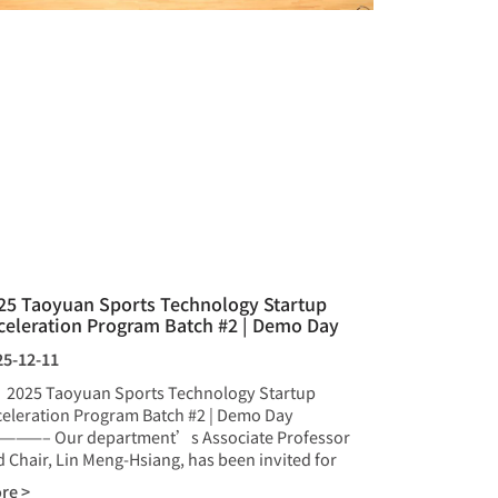
25 Taoyuan Sports Technology Startup
celeration Program Batch #2 | Demo Day
25-12-11
25 Taoyuan Sports Technology Startup
celeration Program Batch #2 | Demo Day
———– Our department’s Associate Professor
 Chair, Lin Meng-Hsiang, has been invited for
re >