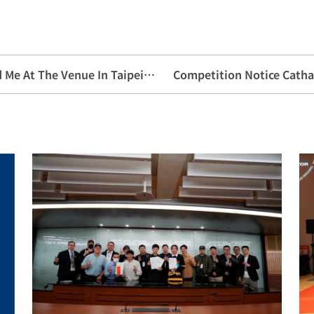
【2022 University Expo】 Welcome To Find Me At The Venue In Taipei And Taichung
Competition Notice Catha