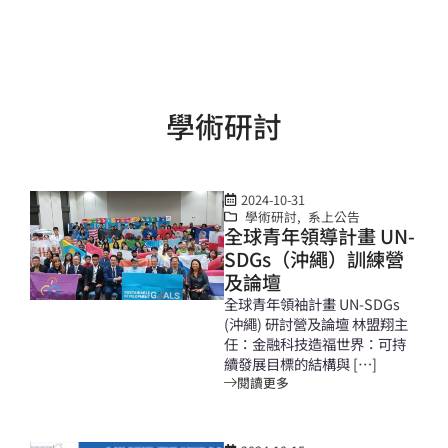
學術研討
2024-10-31
學術研討
,
系上公告
全球青年領導計畫 UN-
SDGs（沖繩）訓練營
及論壇
全球青年領袖計畫 UN-SDGs
(沖繩) 研討營及論壇 林盟翔主
任：金融科技造福世界：可持
續發展目標的結構與 […]
閱讀更多