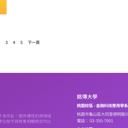
2
3
4
5
下一頁
銘傳大學
桃園校區 - 金融科技應用學
桃園市龜山區大同里德明路5
才為宗旨，提供彈性的跨領域
電話： 03-350-7001
學位授予與修業相關規定均比