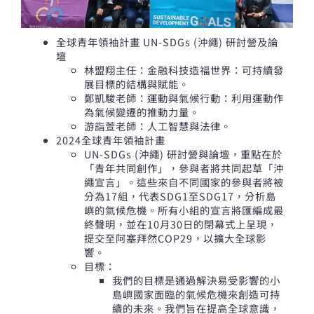
全球青年領袖計畫 UN-SDGs (沖繩) 研討營及論
壇
林盟翔主任：金融科技造福世界：可持續發
展目標的結構與賦能。
鄭凱駿老師：運動與氣候行動：利用運動作
為氣候變遷的推動力量。
游詣萱老師：人工智慧與法律。
2024全球青年領袖計畫
UN-SDGs (沖繩) 研討營與論壇，重點在於
「青年共同創作」，參與者將共同起草「沖
繩宣言」。這些來自不同國家的參與者將被
分為17組，代表SDG1至SDG17，分析島
嶼的氣候危機。
所有小組的宣言將匯編成最
終聲明，並在10月30日的閉幕式上呈現，
提交至阿塞拜然COP29，以擴大全球影
響。
目標：
我們的目標是通過解決易受影響的小
島嶼國家面臨的氣候危機來創造可持
續的未來。我們旨在提高全球意識，