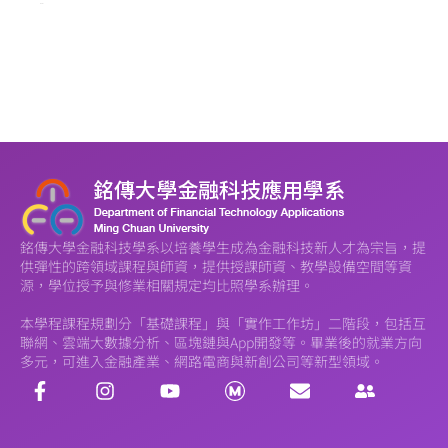
more >
銘傳大學金融科技學系以培養學生成為金融科技新人才為宗旨，提
供彈性的跨領域課程與師資，提供授課師資、教學設備空間等資
源，學位授予與修業相關規定均比照學系辦理。
本學程課程規劃分「基礎課程」與「實作工作坊」二階段，包括互
聯網、雲端大數據分析、區塊鏈與App開發等。畢業後的就業方向
多元，可進入金融產業、網路電商與新創公司等新型領域。