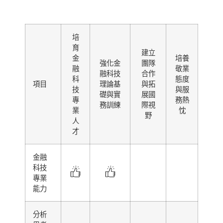
培
育
建立
金
培養
強化金
團隊
融
敬業
融科技
合作
科
態度
項目
理論基
與拓
技
與服
礎與實
展國
專
務熱
務訓練
際視
業
忱
野
人
才
金融
科技
專業
能力
分析