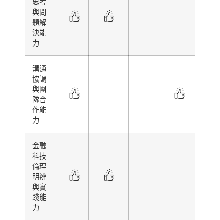
思考
與問
題解
決能
力
溝通
協調
與團
隊合
作能
力
金融
科技
倫理
明辨
與實
踐能
力