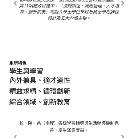
其11項施政目標中，「法規調適、風險管理、人才培
指
育、創新創業」均融入學士學位學程及碩士學程課程
設計及五大內涵主軸。
系所特色
學生與學習
內外兼具、適才適性
精益求精、循環創新
綜合領域、創新教育
校、院、系（學程）各級學習輔導與生活輔導機制完
學
善，學生滿意度高。
對
對