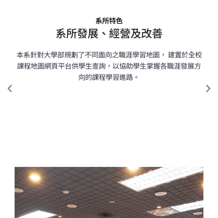
及改善
系所特色
依循教育部學程設立之宗旨，係在
系所發展、經營及改善
整合與透過跨領域支援相互合作共
開課程，以因應金融科技橫跨不同
本系針對大學部規劃了不同面向之職涯學習地圖， 建置於全校
領域之特性，亦能使不同學系的師
生，教學相長，提升整體學校實
課程地圖網頁平台供學生查詢，以協助學生掌握各職涯發展方
力。本學程遴選符合課程設計、經
向的課程學習進路。
審慎挑選具有代表性與專精之學術
與實務並重之專兼任師資，以豐沛
之資源進行碩士學位學程人才之培
養。