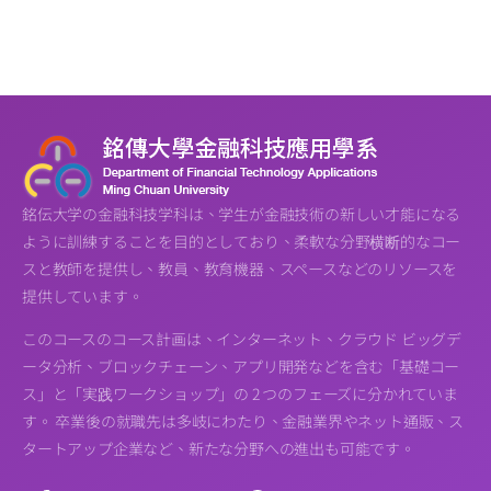
銘伝大学の金融科技学科は、学生が金融技術の新しい才能になる
ように訓練することを目的としており、柔軟な分野横断的なコー
スと教師を提供し、教員、教育機器、スペースなどのリソースを
提供しています。
このコースのコース計画は、インターネット、クラウド ビッグデ
ータ分析、ブロックチェーン、アプリ開発などを含む「基礎コー
ス」と「実践ワークショップ」の 2 つのフェーズに分かれていま
す。 卒業後の就職先は多岐にわたり、金融業界やネット通販、ス
タートアップ企業など、新たな分野への進出も可能です。