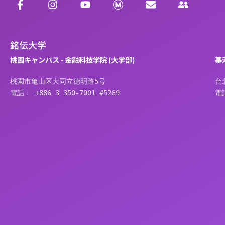
銘伝大学
桃園キャンパス - 金融科技学院 (大学部)
基
桃園市亀山区大同立德明路5号
台
電話： +886 3 350-7001 #5269
電話