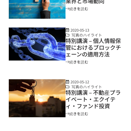
業界と市場動向
続きを読む
2020-05-13
写真のハイライト
特別講演 – 個人情報保
管におけるブロックチ
ェーンの適用方法
続きを読む
2020-05-12
写真のハイライト
特別講演 – 不動産プラ
イベート・エクイテ
ィ・ファンド投資
続きを読む