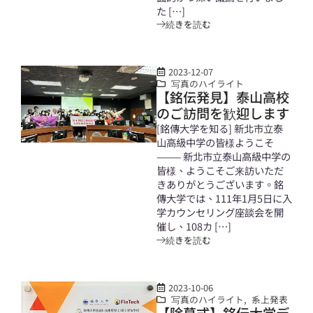
た […]
続きを読む
2023-12-07
写真のハイライト
【銘伝発見】泰山高校
のご訪問を歓迎します
[銘傳大学を知る] 新北市立泰
山高級中学の皆様ようこそ
——— 新北市立泰山高級中学の
皆様、ようこそご来訪いただ
きありがとうございます。銘
傳大学では、111年1月5日に入
学カウンセリング座談会を開
催し、108カ […]
続きを読む
2023-10-06
写真のハイライト
,
系上発表
【除幕式】銘伝大学デ