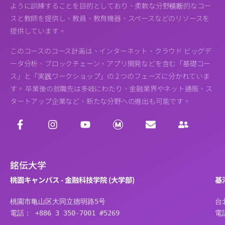
ように訓練することを目的としており、柔軟な分野横断的なコー
スと教師を提供し、教員、教育機器、スペースなどのリソースを
提供しています。
このコースのコース計画は、インターネット、クラウド ビッグデ
ータ分析、ブロックチェーン、アプリ開発などを含む「基礎コー
ス」と「実践ワークショップ」の 2 つのフェーズに分かれていま
す。 卒業後の就職先は多岐にわたり、金融業界やネット通販、ス
タートアップ企業など、新たな分野への進出も可能です。
銘伝大学
桃園キャンパス - 金融科技学院 (大学部)
基
桃園市亀山区大同立德明路5号
台
電話： +886 3 350-7001 #5269
電話