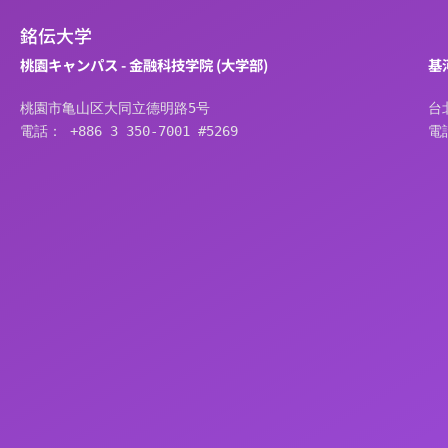
銘伝大学
桃園キャンパス - 金融科技学院 (大学部)
基
桃園市亀山区大同立德明路5号
台
電話： +886 3 350-7001 #5269
電話