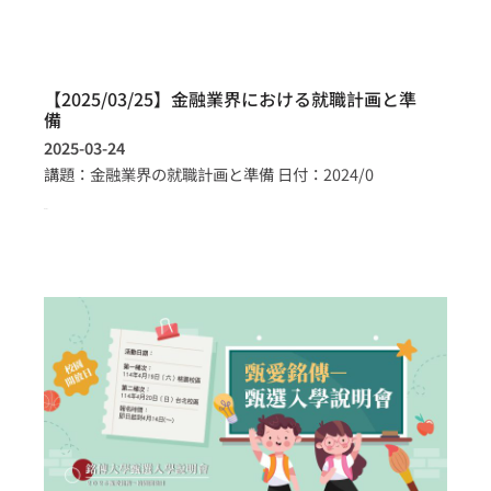
【2025/03/25】金融業界における就職計画と準
備
2025-03-24
講題：金融業界の就職計画と準備 日付：2024/0
more >