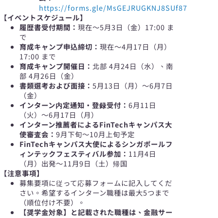
https://forms.gle/MsGEJRUGKNJ8SUf87
【イベントスケジュール】
履歴書受付期間：
現在〜5月3日（金）17:00 ま
で
育成キャンプ申込締切：
現在〜4月17日（月）
17:00 まで
育成キャンプ開催日：
北部 4月24日（水）、南
部 4月26日（金）
書類選考および面接：
5月13日（月）〜6月7日
（金）
インターン内定通知・登録受付：
6月11日
（火）〜6月17日（月）
インターン推薦者によるFinTechキャンパス大
使審査会：
9月下旬〜10月上旬予定
FinTechキャンパス大使によるシンガポールフ
ィンテックフェスティバル参加：
11月4日
（月）出発〜11月9日（土）帰国
【注意事項】
募集要項に従って応募フォームに記入してくだ
さい。希望するインターン職種は最大5つまで
（順位付け不要）。
【奨学金対象】と記載された職種は、金融サー