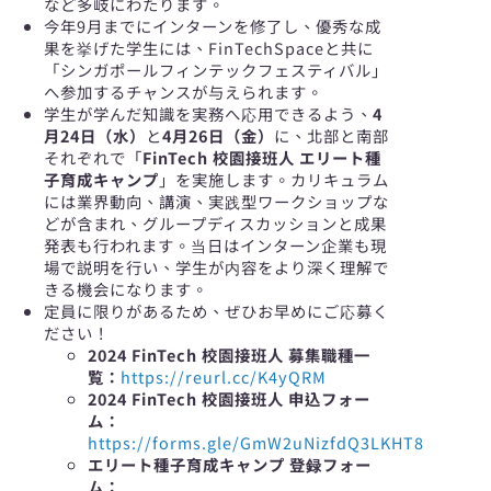
など多岐にわたります。
今年9月までにインターンを修了し、優秀な成
果を挙げた学生には、FinTechSpaceと共に
「シンガポールフィンテックフェスティバル」
へ参加するチャンスが与えられます。
学生が学んだ知識を実務へ応用できるよう、
4
月24日（水）
と
4月26日（金）
に、北部と南部
それぞれで「
FinTech 校園接班人 エリート種
子育成キャンプ
」を実施します。カリキュラム
には業界動向、講演、実践型ワークショップな
どが含まれ、グループディスカッションと成果
発表も行われます。当日はインターン企業も現
場で説明を行い、学生が内容をより深く理解で
きる機会になります。
定員に限りがあるため、ぜひお早めにご応募く
ださい！
2024 FinTech 校園接班人 募集職種一
覧：
https://reurl.cc/K4yQRM
2024 FinTech 校園接班人 申込フォー
ム：
https://forms.gle/GmW2uNizfdQ3LKHT8
エリート種子育成キャンプ 登録フォー
ム：