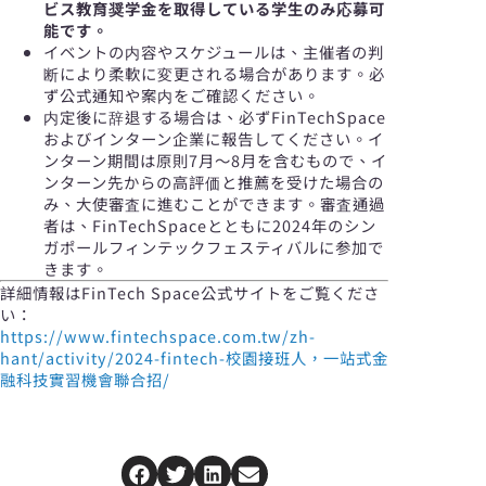
ビス教育奨学金を取得している学生のみ応募可
能です。
イベントの内容やスケジュールは、主催者の判
断により柔軟に変更される場合があります。必
ず公式通知や案内をご確認ください。
内定後に辞退する場合は、必ずFinTechSpace
およびインターン企業に報告してください。イ
ンターン期間は原則7月〜8月を含むもので、イ
ンターン先からの高評価と推薦を受けた場合の
み、大使審査に進むことができます。審査通過
者は、FinTechSpaceとともに2024年のシン
ガポールフィンテックフェスティバルに参加で
きます。
詳細情報はFinTech Space公式サイトをご覧くださ
い：
https://www.fintechspace.com.tw/zh-
hant/activity/2024-fintech-校園接班人，一站式金
融科技實習機會聯合招/