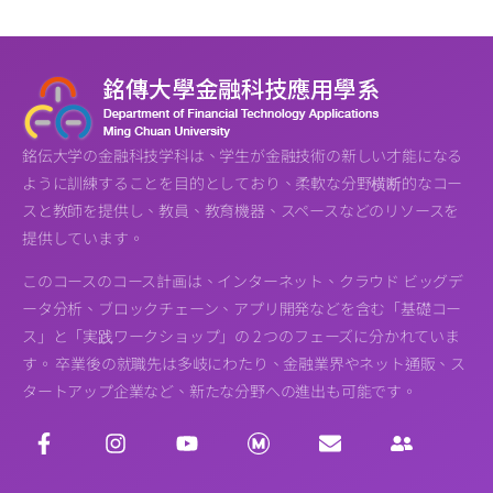
銘伝大学の金融科技学科は、学生が金融技術の新しい才能になる
ように訓練することを目的としており、柔軟な分野横断的なコー
スと教師を提供し、教員、教育機器、スペースなどのリソースを
提供しています。
このコースのコース計画は、インターネット、クラウド ビッグデ
ータ分析、ブロックチェーン、アプリ開発などを含む「基礎コー
ス」と「実践ワークショップ」の 2 つのフェーズに分かれていま
す。 卒業後の就職先は多岐にわたり、金融業界やネット通販、ス
タートアップ企業など、新たな分野への進出も可能です。