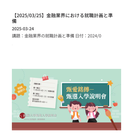
【2025/03/25】金融業界における就職計画と準
備
2025-03-24
講題：金融業界の就職計画と準備 日付：2024/0
more >