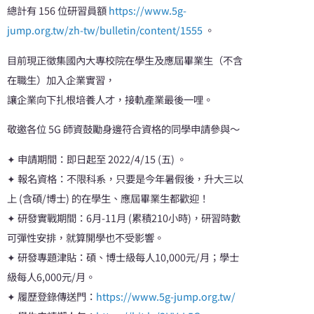
總計有 156 位研習員額
https://www.5g-
jump.org.tw/zh-tw/bulletin/content/1555
。
目前現正徵集國內大專校院在學生及應屆畢業生（不含
在職生）加入企業實習，
讓企業向下扎根培養人才，接軌產業最後一哩。
敬邀各位 5G 師資鼓勵身邊符合資格的同學申請參與～
✦ 申請期間：即日起至 2022/4/15 (五) 。
✦ 報名資格：不限科系，只要是今年暑假後，升大三以
上 (含碩/博士) 的在學生、應屆畢業生都歡迎！
✦ 研發實戰期間：6月-11月 (累積210小時)，研習時數
可彈性安排，就算開學也不受影響。
✦ 研發專題津貼：碩、博士級每人10,000元/月；學士
級每人6,000元/月。
✦ 履歷登錄傳送門：
https://www.5g-jump.org.tw/