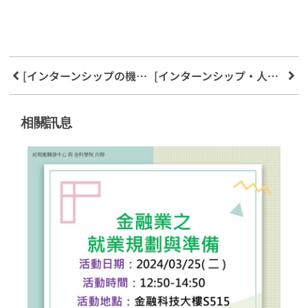
[インターンシップの機会][あなたの未来はあなた次第]OPPOの専属代理店、Xinmao Global Taiwan 2022 New Star Recruitment Programが正式に開始
[インターンシップ・人材採用のチャンス]エラン情報【2022年人材採用 スマートデータキャリアブームを掴め！】 4/20.4/22 オンライン説明会
相關訊息