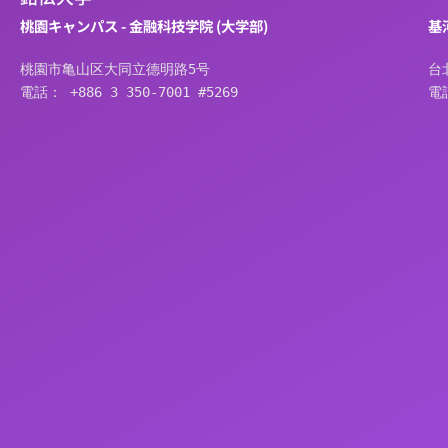
桃園キャンパス - 金融科技学院 (大学部)
基
桃園市亀山区大同立德明路5号
台
電話： +886 3 350-7001 #5269
電話