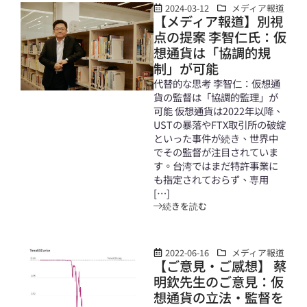
2024-03-12
メディア報道
【メディア報道】別視
点の提案 李智仁氏：仮
想通貨は「協調的規
制」が可能
代替的な思考 李智仁：仮想通
貨の監督は「協調的監理」が
可能 仮想通貨は2022年以降、
USTの暴落やFTX取引所の破綻
といった事件が続き、世界中
でその監督が注目されていま
す。台湾ではまだ特許事業に
も指定されておらず、専用
[…]
続きを読む
2022-06-16
メディア報道
【ご意見・ご感想】 蔡
明欽先生のご意見：仮
想通貨の立法・監督を