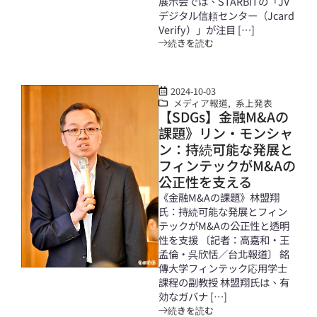
展示会では、STARBITの「JV
デジタル信頼センター（Jcard
Verify）」が注目 […]
続きを読む
2024-10-03
メディア報道
,
系上発表
【SDGs】金融M&Aの
課題》リン・モンシャ
ン：持続可能な発展と
フィンテックがM&Aの
公正性を支える
《金融M&Aの課題》林盟翔
氏：持続可能な発展とフィン
テックがM&Aの公正性と透明
性を支援 〔記者：高嘉和・王
孟倫・呉欣恬／台北報道〕 銘
傳大学フィンテック応用学士
課程の副教授 林盟翔氏は、有
効なガバナ […]
続きを読む