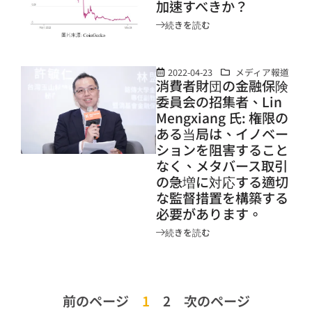
加速すべきか？
続きを読む
2022-04-23
メディア報道
消費者財団の金融保険
委員会の招集者、Lin
Mengxiang 氏: 権限の
ある当局は、イノベー
ションを阻害すること
なく、メタバース取引
の急増に対応する適切
な監督措置を構築する
必要があります。
続きを読む
前のページ
1
2
次のページ