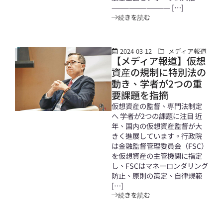
—————————— […]
続きを読む
2024-03-12
メディア報道
【メディア報道】仮想
資産の規制に特別法の
動き、学者が2つの重
要課題を指摘
仮想資産の監督、専門法制定
へ 学者が2つの課題に注目 近
年、国内の仮想資産監督が大
きく進展しています。行政院
は金融監督管理委員会（FSC）
を仮想資産の主管機関に指定
し、FSCはマネーロンダリング
防止、原則の策定、自律規範
[…]
続きを読む