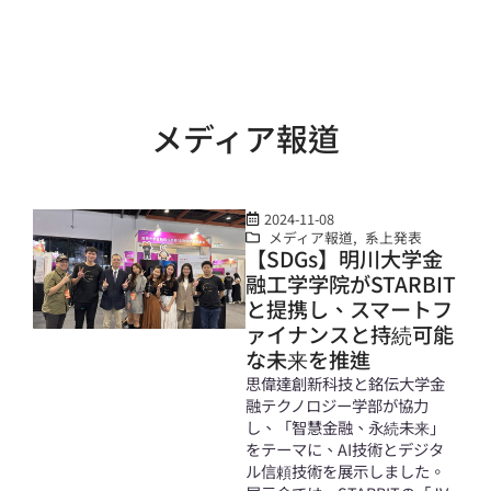
メディア報道
2024-11-08
メディア報道
,
系上発表
【SDGs】明川大学金
融工学学院がSTARBIT
と提携し、スマートフ
ァイナンスと持続可能
な未来を推進
思偉達創新科技と銘伝大学金
融テクノロジー学部が協力
し、「智慧金融、永続未来」
をテーマに、AI技術とデジタ
ル信頼技術を展示しました。