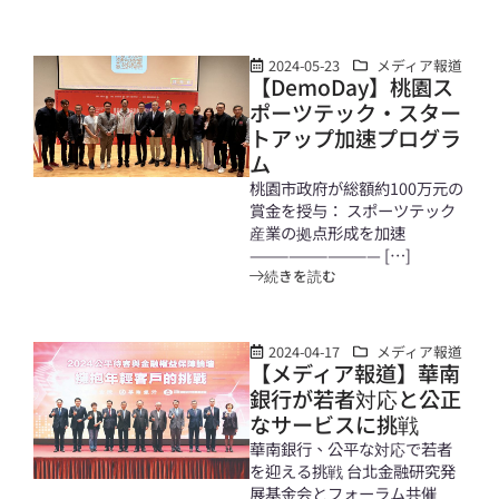
2024-05-23
メディア報道
【DemoDay】桃園ス
ポーツテック・スター
トアップ加速プログラ
ム
桃園市政府が総額約100万元の
賞金を授与： スポーツテック
産業の拠点形成を加速
—————————— […]
続きを読む
2024-04-17
メディア報道
【メディア報道】華南
銀行が若者対応と公正
なサービスに挑戦
華南銀行、公平な対応で若者
を迎える挑戦 台北金融研究発
展基金会とフォーラム共催