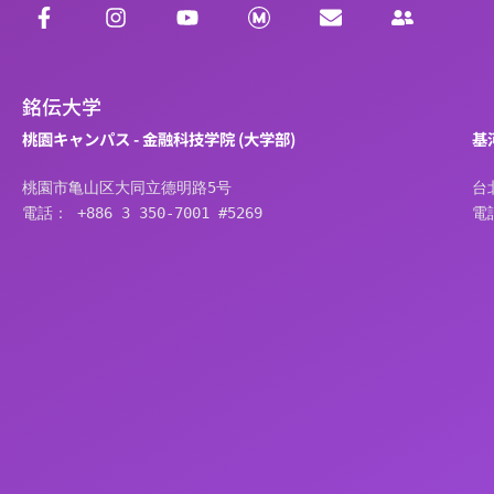
銘伝大学
桃園キャンパス - 金融科技学院 (大学部)
基
桃園市亀山区大同立德明路5号
台
電話： +886 3 350-7001 #5269
電話