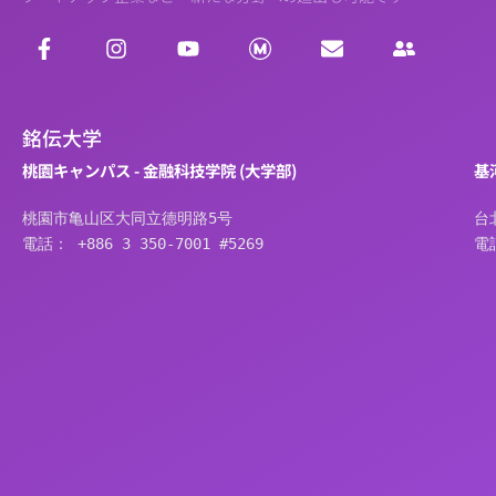
銘伝大学
桃園キャンパス - 金融科技学院 (大学部)
基
桃園市亀山区大同立德明路5号
台
電話： +886 3 350-7001 #5269
電話