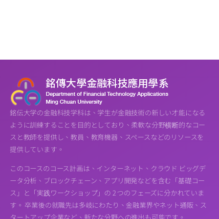
銘伝大学の金融科技学科は、学生が金融技術の新しい才能になる
ように訓練することを目的としており、柔軟な分野横断的なコー
スと教師を提供し、教員、教育機器、スペースなどのリソースを
提供しています。
このコースのコース計画は、インターネット、クラウド ビッグデ
ータ分析、ブロックチェーン、アプリ開発などを含む「基礎コー
ス」と「実践ワークショップ」の 2 つのフェーズに分かれていま
す。 卒業後の就職先は多岐にわたり、金融業界やネット通販、ス
タートアップ企業など、新たな分野への進出も可能です。