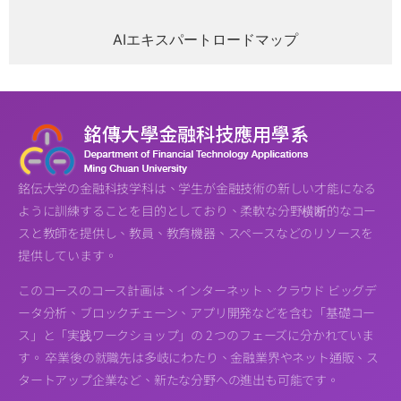
AIエキスパートロードマップ
銘伝大学の金融科技学科は、学生が金融技術の新しい才能になる
ように訓練することを目的としており、柔軟な分野横断的なコー
スと教師を提供し、教員、教育機器、スペースなどのリソースを
提供しています。
このコースのコース計画は、インターネット、クラウド ビッグデ
ータ分析、ブロックチェーン、アプリ開発などを含む「基礎コー
ス」と「実践ワークショップ」の 2 つのフェーズに分かれていま
す。 卒業後の就職先は多岐にわたり、金融業界やネット通販、ス
タートアップ企業など、新たな分野への進出も可能です。