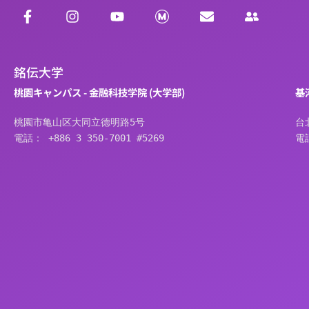
銘伝大学
桃園キャンパス - 金融科技学院 (大学部)
基
桃園市亀山区大同立德明路5号
台
電話： +886 3 350-7001 #5269
電話