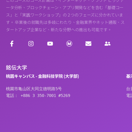
このコースのコース計画は、インターネット、クラウド ビッグデ
ータ分析、ブロックチェーン、アプリ開発などを含む「基礎コー
ス」と「実践ワークショップ」の 2 つのフェーズに分かれていま
す。 卒業後の就職先は多岐にわたり、金融業界やネット通販、ス
タートアップ企業など、新たな分野への進出も可能です。
銘伝大学
桃園キャンパス - 金融科技学院 (大学部)
基
桃園市亀山区大同立德明路5号
台
電話： +886 3 350-7001 #5269
電話