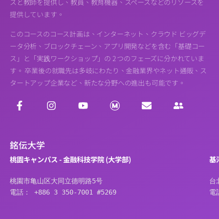
スと教師を提供し、教員、教育機器、スペースなどのリソースを
提供しています。
このコースのコース計画は、インターネット、クラウド ビッグデ
ータ分析、ブロックチェーン、アプリ開発などを含む「基礎コー
ス」と「実践ワークショップ」の 2 つのフェーズに分かれていま
す。 卒業後の就職先は多岐にわたり、金融業界やネット通販、ス
タートアップ企業など、新たな分野への進出も可能です。
銘伝大学
桃園キャンパス - 金融科技学院 (大学部)
基
桃園市亀山区大同立德明路5号
台
電話： +886 3 350-7001 #5269
電話