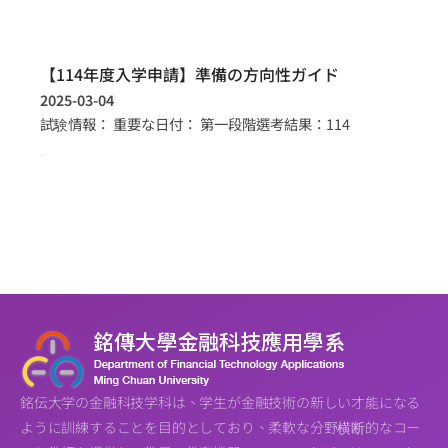
【114年度入学申請】準備の方向性ガイド
2025-03-04
試験情報： 重要な日付： 第一段階選考結果：114
more >
銘伝大学の金融科技学科は、学生が金融技術の新しい才能になる
ように訓練することを目的としており、柔軟な分野横断的なコー