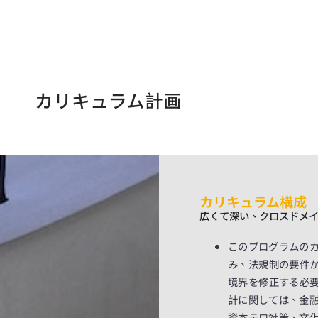
カリキュラム計画
カリキュラム構成
広くて深い、クロスドメ
このプログラムの
み、法規制の要件
境界を修正する必
計に関しては、金
資本テロ対策、文