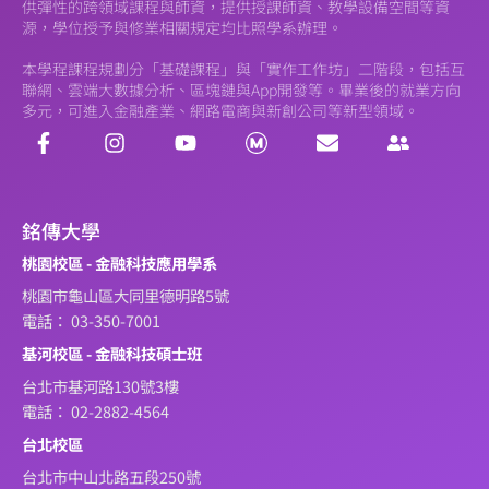
供彈性的跨領域課程與師資，提供授課師資、教學設備空間等資
源，學位授予與修業相關規定均比照學系辦理。
本學程課程規劃分「基礎課程」與「實作工作坊」二階段，包括互
聯網、雲端大數據分析、區塊鏈與App開發等。畢業後的就業方向
多元，可進入金融產業、網路電商與新創公司等新型領域。
銘傳大學
桃園校區 - 金融科技應用學系
桃園市龜山區大同里德明路5號
電話： 03-350-7001
基河校區 - 金融科技碩士班
台北市基河路130號3樓
電話： 02-2882-4564
台北校區
台北市中山北路五段250號