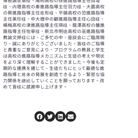
導教諭亜築様、陽明高校の徐進路指導主任雨堤
様、内壢高校の秦進路指導主任羽力様、大園高校
の蔡進路指導主任亜彤様、平鎮高校の范進路指導
主任美珍様、中大壢中の顧進路指導主任心田様、
楊梅高校の津進路指導主任瑛様、龍潭高校の雒進
路指導主任怡寧様、新北市明徳高校の巫進路指導
教諭文婷様には、ご多忙の中、座談会にご臨席賜
り、誠にありがとうございました。皆様のご指導
と貴重なご意見により、プログラムの教員と学生
は高校の進路指導メカニズムと生徒の考えや現状
をより深く理解することができました。今後も定
期的な連携を通じて、生徒たちにとって最適な進
路指導と将来の発展を創造できるよう、緊密な協
力関係を継続していくことを願っております。改
めて皆様に感謝申し上げます。