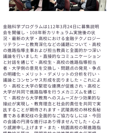
金融科学プログラムは112年3月24日に募集説明
会を開催し、108年新カリキュラム実施後の状
況、最新の大学・高校における金融テクノロジー
リテラシーと教育深化などの議題について、高校
の進路指導主事および担当教員と全面的かつ深い
議論を行いました。直接的なコミュニケーション
と対話を通じて、高校生、高校の進路指導担当
者、大学側の意見を交換し、問題点の発見、争点
の明確化、メリット・デメリットの分析を行い、
議論とコンセンサス形成を図りました。これによ
り、高校と大学の緊密な連携が促進され、高校と
大学が共同で進路指導を行うメカニズムを通じ
て、高校から大学教育へのスムーズかつ効果的な
接続が実現し、教育理念と社会的責任を共同で実
践することが期待されます。武陵高校の林校長秘
書である素妃様の全面的なご協力なしには、今回
の会議の円滑な進行はあり得ませんでした。心よ
り感謝申し上げます。また、桃園高校の蔡進路指