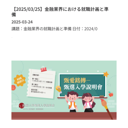
【2025/03/25】金融業界における就職計画と準
備
2025-03-24
講題：金融業界の就職計画と準備 日付：2024/0
more >