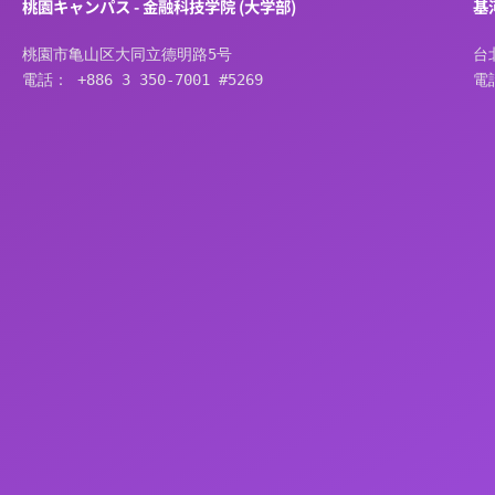
桃園キャンパス - 金融科技学院 (大学部)
基
桃園市亀山区大同立德明路5号
台
電話： +886 3 350-7001 #5269
電話