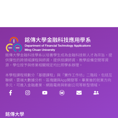
銘傳大學金融科技學系以培養學生成為金融科技新人才為宗旨，提
供彈性的跨領域課程與師資，提供授課師資、教學設備空間等資
源，學位授予與修業相關規定均比照學系辦理。
本學程課程規劃分「基礎課程」與「實作工作坊」二階段，包括互
聯網、雲端大數據分析、區塊鏈與App開發等。畢業後的就業方向
多元，可進入金融產業、網路電商與新創公司等新型領域。
銘傳大學