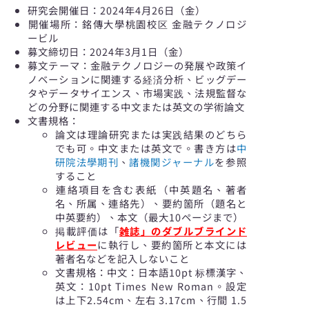
研究会開催日：2024年4月26日（金）
開催場所：銘傳大學桃園校区 金融テクノロジ
ービル
募文締切日：2024年3月1日（金）
募文テーマ：金融テクノロジーの発展や政策イ
ノベーションに関連する経済分析、ビッグデー
タやデータサイエンス、市場実践、法規監督な
どの分野に関連する中文または英文の学術論文
文書規格：
論文は理論研究または実践結果のどちら
でも可。中文または英文で。書き方は
中
研院法學期刊
、
諸機関ジャーナル
を参照
すること
連絡項目を含む表紙（中英題名、著者
名、所属、連絡先）、要約箇所（題名と
中英要約）、本文（最大10ページまで）
掲載評価は「
雑誌」のダブルブラインド
レビュー
に執行し、要約箇所と本文には
著者名などを記入しないこと
文書規格：中文：日本語10pt 标標漢字、
英文：10pt Times New Roman。設定
は上下2.54cm、左右 3.17cm、行間 1.5