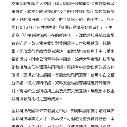
為讓金融知識走入校園，讓大學學子瞭解最新金融趨勢與政
策方向，本校金融科技學院及金融科技應用學士學位學程受
邀，與經濟日報、金管會、財金資訊公司、聯卡中心，於民
國110年3月24日共同主辦「金融行動講堂巡迴系列」，主
題為「迎接金融無所不在的新時代」。沈佩蒂校長親臨會場
致歡迎詞，黃天牧主委針對我國電子支付發展藍圖、純網
銀、開放銀行等政策發表演說，並邀請聯合信用卡中心董事
長劉燈城、財金公司董事長林國良、銘傳大學金融科技學院
副教授兼主任林盟翔共同與談。座談會中針對如何改善支付
環境、建構支付生態圈、普惠金融政策落實、信用小白之權
益保護、個人資料保護、資料安全維護等議題進行深度探
討，現場師生也積極與主委及貴賓交流互動，展現出本校金
融科技教育扎根之豐碩成果。
金融科技為國家未來發展之中心，如何與國家攜手培育具備
金融科技專業之人才，為本校不可迴避之重要教育任務。本
校秉持「人之兒女、己之兒女」之教育理念，推動「卓越