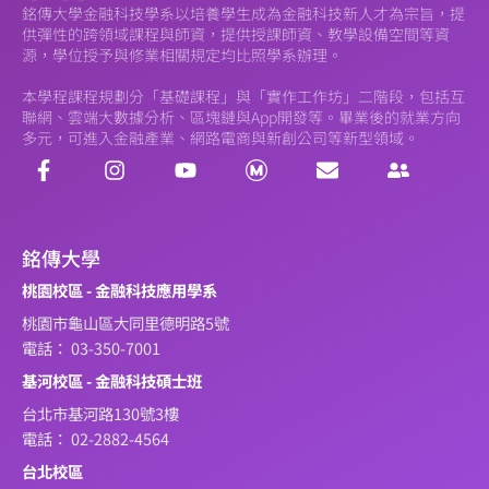
銘傳大學金融科技學系以培養學生成為金融科技新人才為宗旨，提
供彈性的跨領域課程與師資，提供授課師資、教學設備空間等資
源，學位授予與修業相關規定均比照學系辦理。
本學程課程規劃分「基礎課程」與「實作工作坊」二階段，包括互
聯網、雲端大數據分析、區塊鏈與App開發等。畢業後的就業方向
多元，可進入金融產業、網路電商與新創公司等新型領域。
銘傳大學
桃園校區 - 金融科技應用學系
桃園市龜山區大同里德明路5號
電話： 03-350-7001
基河校區 - 金融科技碩士班
台北市基河路130號3樓
電話： 02-2882-4564
台北校區