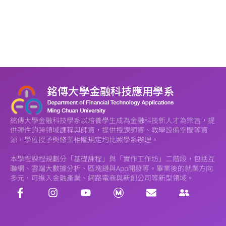
銘傳大學金融科技學系以培養學生成為金融科技新人才為宗旨，提
供彈性的跨領域課程與師資，提供授課師資、教學設備空間等資
源，學位授予與修業相關規定均比照學系辦理。
本學程課程規劃分「基礎課程」與「實作工作坊」二階段，包括互
聯網、雲端大數據分析、區塊鏈與App開發等。畢業後的就業方向
多元，可進入金融產業、網路電商與新創公司等新型領域。