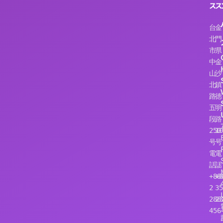
ス
ス
台
金
北
門
市
県
中
金
山
沙
北
鎮
路
徳
五
明
段
路
250
10
号
号
電
電
話：
話
+886
+8
2 
35
288
23
456