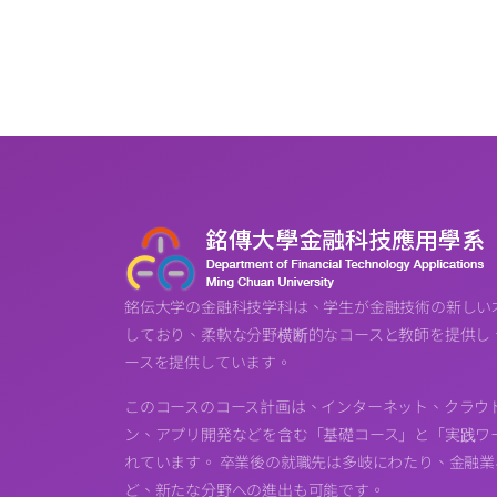
銘伝大学の金融科技学科は、学生が金融技術の新しい
しており、柔軟な分野横断的なコースと教師を提供し
ースを提供しています。
このコースのコース計画は、インターネット、クラウ
ン、アプリ開発などを含む「基礎コース」と「実践ワー
れています。 卒業後の就職先は多岐にわたり、金融
ど、新たな分野への進出も可能です。