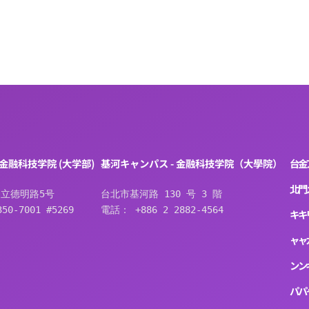
 金融科技学院 (大学部)
基河キャンパス - 金融科技学院（大學院）
台
金
北
門
立德明路5号
台北市基河路 130 号 3 階
50-7001 #5269
電話： +886 2 2882-4564
キ
キ
ャ
ャ
ン
ン
パ
パ