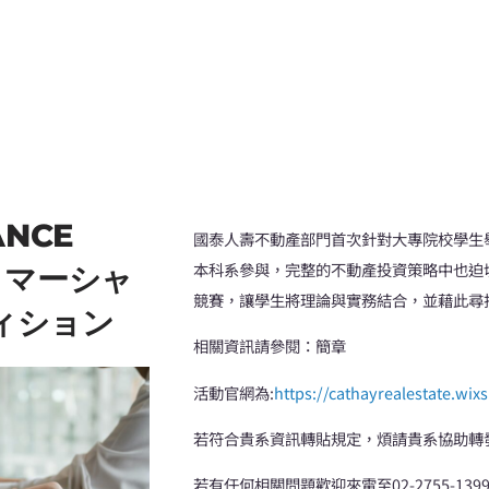
ANCE
國泰人壽不動產部門首次針對大專院校學生
本科系參與，完整的不動產投資策略中也迫
産コマーシャ
競賽，讓學生將理論與實務結合，並藉此尋
ィション
相關資訊請參閱：簡章
活動官網為:
https://cathayrealestate.wix
若符合貴系資訊轉貼規定，煩請貴系協助轉
若有任何相關問題歡迎來電至02-2755-1399#