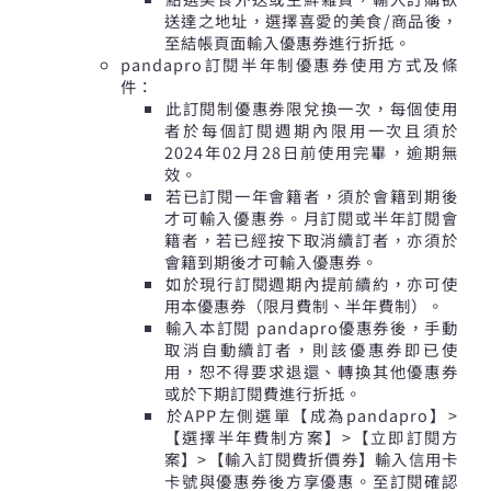
送達之地址，選擇喜愛的美食/商品後，
至結帳頁面輸入優惠券進行折抵。
pandapro訂閱半年制優惠券使用方式及條
件：
此訂閱制優惠券限兌換一次，每個使用
者於每個訂閱週期內限用一次且須於
2024年02月28日前使用完畢，逾期無
效。
若已訂閱一年會籍者，須於會籍到期後
才可輸入優惠券。月訂閱或半年訂閱會
籍者，若已經按下取消續訂者，亦須於
會籍到期後才可輸入優惠券。
如於現行訂閱週期內提前續約，亦可使
用本優惠券（限月費制、半年費制）。
輸入本訂閱 pandapro優惠券後，手動
取消自動續訂者，則該優惠券即已使
用，恕不得要求退還、轉換其他優惠券
或於下期訂閱費進行折抵。
於APP左側選單【成為pandapro】>
【選擇半年費制方案】>【立即訂閱方
案】>【輸入訂閱費折價券】輸入信用卡
卡號與優惠券後方享優惠。至訂閱確認