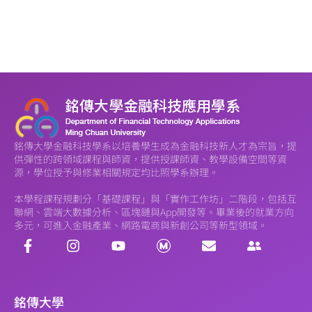
銘傳大學金融科技學系以培養學生成為金融科技新人才為宗旨，提
供彈性的跨領域課程與師資，提供授課師資、教學設備空間等資
源，學位授予與修業相關規定均比照學系辦理。
本學程課程規劃分「基礎課程」與「實作工作坊」二階段，包括互
聯網、雲端大數據分析、區塊鏈與App開發等。畢業後的就業方向
多元，可進入金融產業、網路電商與新創公司等新型領域。
銘傳大學