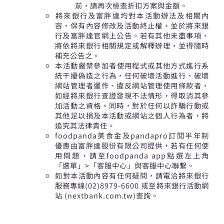
前，請再次檢查折扣方案與金額。
將來銀行及富胖達均對本活動辦法及相關內
容，保有內容修改及活動終止權，並於將來銀
行及富胖達官網上公告。若有其他未盡事項，
將依將來銀行相關規定或解釋辦理，並得隨時
補充公告之。
本活動嚴禁參加者使用程式或其他方式進行系
統干擾偽造之行為，任何破壞活動進行、破壞
網站管理者運作、違反網站管理使用條款者，
如經將來銀行查證發現不法情形，得取消其參
加活動之資格。同時，對於任何以詐騙行動或
其他足以損及本活動或網站之個人行為者，將
追究其法律責任。
foodpanda美食金及pandapro訂閱半年制
優惠由富胖達股份有限公司提供，若有任何使
用問題，請至foodpanda app點選左上角
「選單」>「客服中心」與客服中心聯繫。
如對本活動內容有任何疑問，請電洽將來銀行
服務專線(02)8979-6600 或至將來銀行活動網
站 (nextbank.com.tw)查詢。