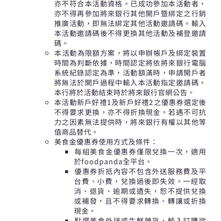
亦不符合本活動資格。已成功參加本活動者，
亦不得再參加將來銀行其他開戶暨綁定之行銷
推廣活動，即無法綁定其他活動邀請碼。輸入
本活動邀請碼後不得更換其他活動及補登邀請
碼。
本活動為限額方案，將以申辦帳戶及綁定裝置
時間為判斷依據，時間認定將依將來銀行電腦
系統紀錄認定為準，活動額滿時，申請開戶者
將無法於開戶過程中輸入本活動指定邀請碼。
本行將於活動結束時於將來銀行官網公告。
本活動新戶好禮1及新戶好禮2之優惠券選定後
不得要求更換，亦不得折換現金。若遇不可抗
力之因素無法提供時，將來銀行有權以其他等
值商品替代。
美食金優惠券使用方式及條件：
每組美食金優惠券僅限兌換一次，適用
於foodpanda全平台。
優惠券折抵內容不包含外送服務費及平
台費、小費，兌換過後即失效。一經取
消、退貨、逾期或遺失，恕不提供兌換
或補發，且不得要求轉換、轉讓或折換
現金。
點選美食外送或生鮮雜貨，輸入訂購欲