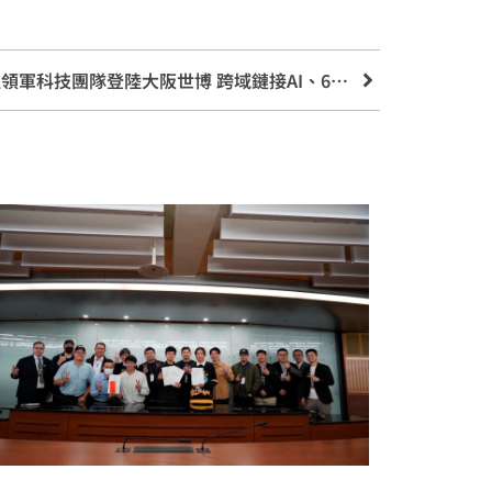
【SDGs】NEAT台灣新經濟聯盟領軍科技團隊登陸大阪世博 跨域鏈接AI、6G新時代