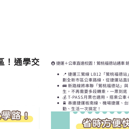
區！通學交
🚇 捷運＋公車直達校園！鶯桃福德站通車 銘
📍 捷運三鶯線 LB12「鶯桃福
劃全新市區公車路線，從捷運站直
🚌 新路線將串聯「鶯桃福德站」
生，不再需要多段轉乘，一票到底
💰 T-PASS月票也適用，搭乘公
🚆
串連捷運板南線、機場捷運、台
勤、生活一次搞定！