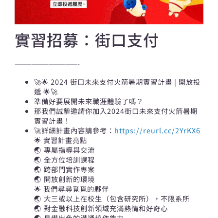
實習招募：街口支付
———————————-
🚀🌟 2024 街口未來支付火箭暑期實習計畫 | 開放投
遞 🌟🚀
準備好要展開未來職涯體驗了嗎？
那我們誠摯邀請你加入2024街口未來支付火箭暑期
實習計畫！
🚀詳細計畫內容請參考：
https://reurl.cc/2YrKX6
🌟 實習計畫亮點
🌏 專屬指導與交流
🌏 全方位培訓課程
🌏 跨部門實作專案
🌏 開放創新的環境
🌟 我們尋尋覓覓的夥伴
🌏 大三或以上在校生（包含研究所），不限系所
🌏 對金融科技創新領域充滿熱情和好奇心
🌏 具備出色的溝通協作能力