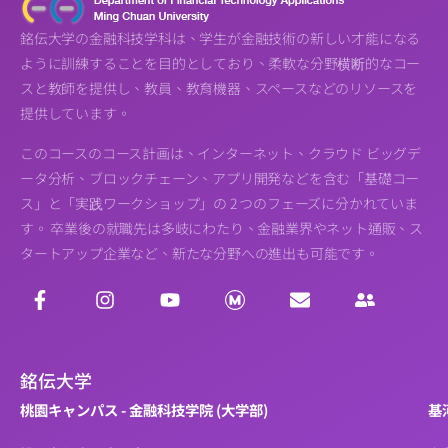
銘伝大学の金融科技学科は、学生が金融技術の新しい才能になる
ように訓練することを目的としており、柔軟な分野横断的なコー
スと教師を提供し、教員、教育機器、スペースなどのリソースを
提供しています。
このコースのコース計画は、インターネット、クラウド ビッグデ
ータ分析、ブロックチェーン、アプリ開発などを含む「基礎コー
ス」と「実践ワークショップ」の 2 つのフェーズに分かれていま
す。 卒業後の就職先は多岐にわたり、金融業界やネット通販、ス
タートアップ企業など、新たな分野への進出も可能です。
銘伝大学
桃園キャンパス - 金融科技学院 (大学部)
基