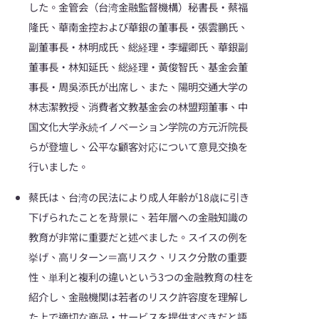
した。金管会（台湾金融監督機構）秘書長・蔡福
隆氏、華南金控および華銀の董事長・張雲鵬氏、
副董事長・林明成氏、総経理・李耀卿氏、華銀副
董事長・林知延氏、総経理・黃俊智氏、基金会董
事長・周吳添氏が出席し、また、陽明交通大学の
林志潔教授、消費者文教基金会の林盟翔董事、中
国文化大学永続イノベーション学院の方元沂院長
らが登壇し、公平な顧客対応について意見交換を
行いました。
蔡氏は、台湾の民法により成人年齢が18歳に引き
下げられたことを背景に、若年層への金融知識の
教育が非常に重要だと述べました。スイスの例を
挙げ、高リターン＝高リスク、リスク分散の重要
性、単利と複利の違いという3つの金融教育の柱を
紹介し、金融機関は若者のリスク許容度を理解し
た上で適切な商品・サービスを提供すべきだと語