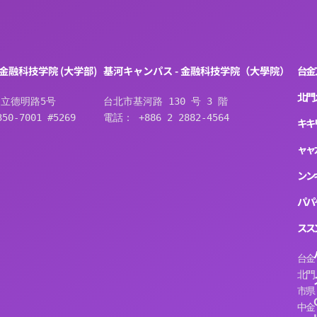
 金融科技学院 (大学部)
基河キャンパス - 金融科技学院（大學院）
台
金
北
門
立德明路5号
台北市基河路 130 号 3 階
50-7001 #5269
電話： +886 2 2882-4564
キ
キ
ャ
ャ
ン
ン
パ
パ
ス
ス
台
金
北
門
市
県
中
金