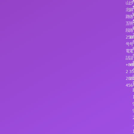
山
沙
北
鎮
路
徳
五
明
段
路
250
10
号
号
電
電
話：
話
+886
+8
2 
35
288
23
456