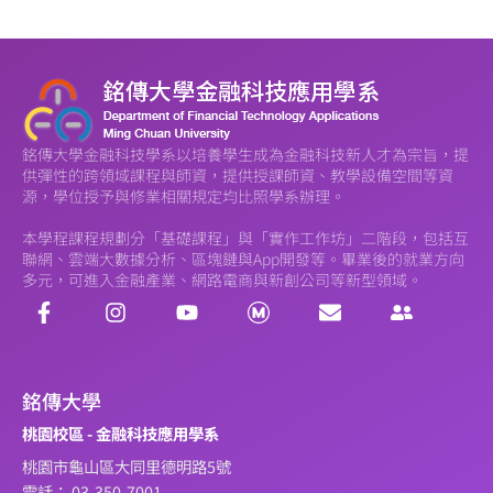
銘傳大學金融科技學系以培養學生成為金融科技新人才為宗旨，提
供彈性的跨領域課程與師資，提供授課師資、教學設備空間等資
源，學位授予與修業相關規定均比照學系辦理。
本學程課程規劃分「基礎課程」與「實作工作坊」二階段，包括互
聯網、雲端大數據分析、區塊鏈與App開發等。畢業後的就業方向
多元，可進入金融產業、網路電商與新創公司等新型領域。
銘傳大學
桃園校區 - 金融科技應用學系
桃園市龜山區大同里德明路5號
電話： 03-350-7001