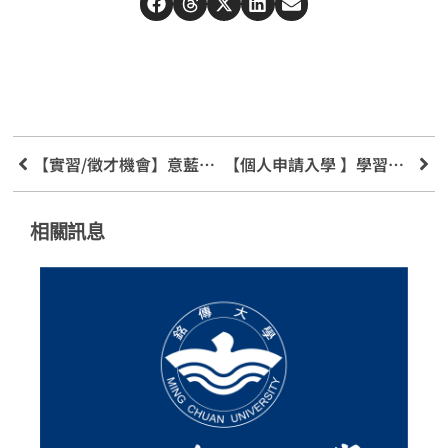
【實習/徵才機會】意藍資訊〔2022年度徵才 搶搭智能數據職涯熱潮!〕4/20.4/22線上說明會
【個人申請入學 】學習歷程檔案資源與準備指引–新增問題反應專區
相關訊息