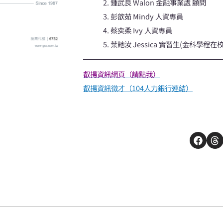
2. 鍾武良 Walon 金融事業處 顧問
3. 彭歆茹 Mindy 人資專員
4. 蔡奕柔 Ivy 人資專員
5. 葉貤汝 Jessica 實習生(金科學程在
叡揚資訊網頁（請點我）
叡揚資訊徵才（104人力銀行連結）