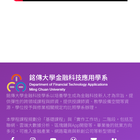
銘傳大學金融科技學系以培養學生成為金融科技新人才為宗旨，提
供彈性的跨領域課程與師資，提供授課師資、教學設備空間等資
源，學位授予與修業相關規定均比照學系辦理。
本學程課程規劃分「基礎課程」與「實作工作坊」二階段，包括互
聯網、雲端大數據分析、區塊鏈與App開發等。畢業後的就業方向
多元，可進入金融產業、網路電商與新創公司等新型領域。