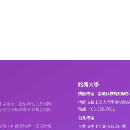
銘傳大學
桃園校區 - 金融科技應用學
桃園市龜山區大同里德明路5
才為宗旨，提供彈性的跨領域
電話： 03-350-7001
學位授予與修業相關規定均比
台北校區
階段，包括互聯網、雲端大數
台北市中山北路五段250號