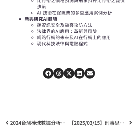
比特幣之價格預測與刑事扣押比特幣之變價
決策
AI 技術在保險業的多重應用案例分析
新興研究AI範疇
運資訊安全及駭客攻防方法
法律界的AI應用：革新與風險
網路行銷的未來及AI在行銷上的應用
現代科技法律與電腦程式
2024台灣棒球數據分析競賽決賽
【2025/03/15】刑事思潮之奔騰系列（七)「刑事法之回顧與展望」學術研討會