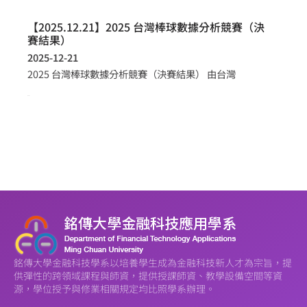
【2025.12.21】2025 台灣棒球數據分析競賽（決
賽結果）
2025-12-21
2025 台灣棒球數據分析競賽（決賽結果） 由台灣
more >
銘傳大學金融科技學系以培養學生成為金融科技新人才為宗旨，提
供彈性的跨領域課程與師資，提供授課師資、教學設備空間等資
源，學位授予與修業相關規定均比照學系辦理。