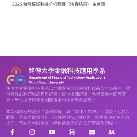
2025 台灣棒球數據分析競賽（決賽結果） 由台灣
more >
銘傳大學金融科技學系以培養學生成為金融科技新人才為宗旨，提
供彈性的跨領域課程與師資，提供授課師資、教學設備空間等資
源，學位授予與修業相關規定均比照學系辦理。
本學程課程規劃分「基礎課程」與「實作工作坊」二階段，包括互
聯網、雲端大數據分析、區塊鏈與App開發等。畢業後的就業方向
多元，可進入金融產業、網路電商與新創公司等新型領域。