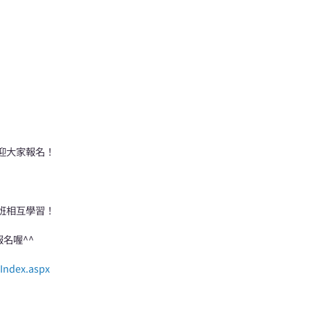
迎大家報名！
！
班相互學習！
報名喔^^
_Index.aspx