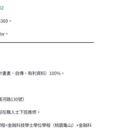
02
369。
.tw。
計畫書、自傳、有利資料）100%。
河路130號）
迎在職人士下班進修。
課程<金融科技學士學位學程（桃園龜山）+金融科