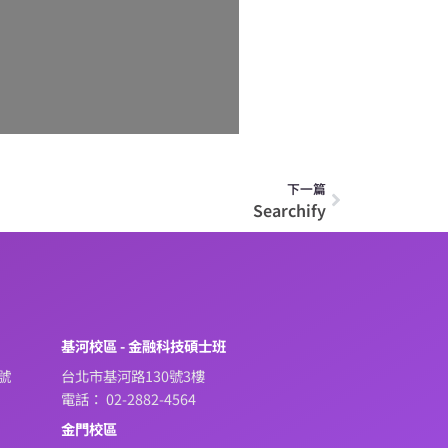
下一篇
Searchify
系
基河校區 - 金融科技碩士班
號
台北市基河路130號3樓
電話： 02-2882-4564
金門校區