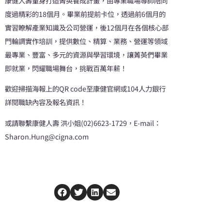
康健人壽量身打造菁英養成計畫，由專業職場導師陪同
度過精彩的18個月。畢業前提前卡位，透過前6個月的
實習瞭解產業知識及公司營運，後12個月在各個核心部
門輪調實作培訓，提供數位、精算、業務、營運等領域
最專業、豐富、多元的資源與學習環境，讓菁英們畢業
即就業，閃耀職場舞台，挑戰百萬年薪！
歡迎掃描海報上的QR code至康健官網或104人力銀行
詳閱職缺內容及報名資訊！
或請聯繫康健人壽 洪小姐(02)6623-1729，E-mail：
Sharon.Hung@cigna.com