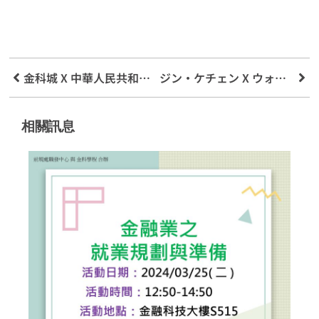
金科城 X 中華人民共和国貯蓄相互協会 X 台中三信商業銀行 – 信託協同組合の宣伝と教育
ジン・ケチェン X ウォリス・ベーリング — アボリジニの投資信託と信用組合の将来の発展
相關訊息