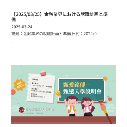
【2025/03/25】金融業界における就職計画と準
備
2025-03-24
講題：金融業界の就職計画と準備 日付：2024/0
more >