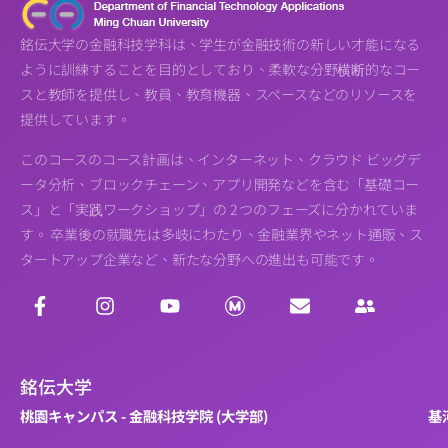
銘伝大学の金融科技学科は、学生が金融技術の新しい才能になる
ように訓練することを目的としており、柔軟な分野横断的なコー
スと教師を提供し、教員、教育機器、スペースなどのリソースを
提供しています。
このコースのコース計画は、インターネット、クラウド ビッグデ
ータ分析、ブロックチェーン、アプリ開発などを含む「基礎コー
ス」と「実践ワークショップ」の 2 つのフェーズに分かれていま
す。 卒業後の就職先は多岐にわたり、金融業界やネット通販、ス
タートアップ企業など、新たな分野への進出も可能です。
銘伝大学
桃園キャンパス - 金融科技学院 (大学部)
基