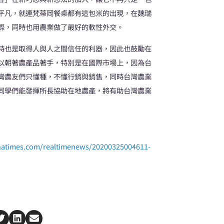
平凡，就連梵蒂岡餐桌都有這包米的出現，在魏瑞
際，同時也用農業做了最好的軟性外交。
時也是取得人與人之間信任的利器，因此也鼓勵在
以朝著農產品著手，特別是在國際市場上，因為台
灣農友們只懂種，不懂行銷與銷售，同時台灣農業
同學們能發揮所長協助在地農產，將有助台灣農業
natimes.com/realtimenews/20200325004611-