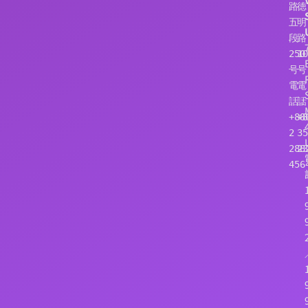
路
徳
五
明
段
路
250
10
号
号
電
電
話：
話
+886
+8
2 
35
288
23
456