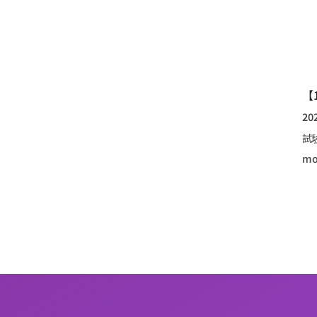
【
20
試
mo