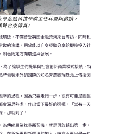
大學金融科技學院主任林盟翔邀請，
漢聲台東傳真）
魏瑞廷，不僅曾受英國金融跨海來台專訪，同時也
常邀約演講，期望能以自身經驗分享給即將投入社
，朝著既定方向前進與發展。
翔，為了讓學生們提早與社會創新商業模式接軌，特
品牌包裝米外銷國際的知名青農魏瑞廷北上傳授闖
艱辛的過程，因為只要走錯一步，很有可能是圓盤
都會深思熟慮，作出當下最好的選擇，「當有一天
線，那就對了！
，為傳統農業找尋新契機，就是勇敢踏出第一步，
谷」在新巧思與新想法的加入，讓它不再只是一包