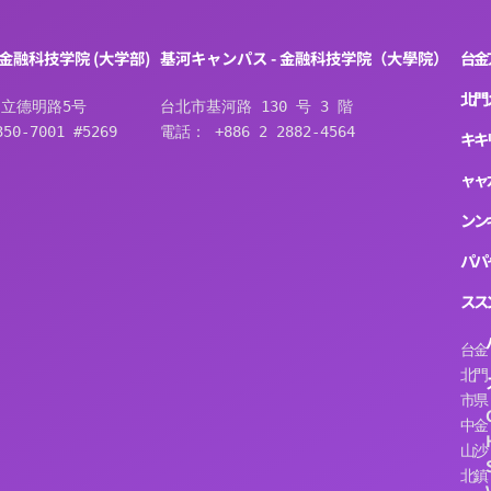
 金融科技学院 (大学部)
基河キャンパス - 金融科技学院（大學院）
台
金
北
門
立德明路5号
台北市基河路 130 号 3 階
50-7001 #5269
電話： +886 2 2882-4564
キ
キ
ャ
ャ
ン
ン
パ
パ
ス
ス
台
金
北
門
市
県
中
金
山
沙
北
鎮