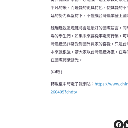
平凡的米，而是變的更具特色，使其變的不
廷的努力與堅持下，不僅讓台灣農業登上國
魏瑞廷說區塊鏈將會是最好的國際語言，同
場的學生們，如果未來要從事電商行業，可
灣農產品非常受到國外買家的喜愛，只是台
本來就很強，請大家以台灣農產為傲，在場
在國際持續發光。
(中時 )
轉載至中時電子報網站：
https://www.chi
260405?chdtv