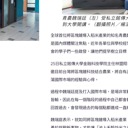
青農魏瑞廷（左）受私立銘傳
到大學開講。（翻攝照片／楊
全球首位將區塊鏈導入稻米產業的知名青農
是國內媒體關注焦點，近年各單位與學校經
會的學子們一些啟發，讓他們提早樹立目標
25日私立銘傳大學金融科技學院主任林盟
邀目前台灣將區塊鏈科技結合農業，將自有
蕩國際市場的經驗與心得。
過程中魏瑞廷提及打入國際市場，是場非常
皆輸，因此在每一個階段的過程中自己都會
回首過去，會發現過去的每個點都連成一直
魏瑞庭表示，就如同將區塊鏈導入稻米產業
勇於挑戰新事物，才能讓「池上禾穀坊米之