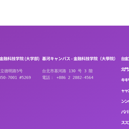
 金融科技学院 (大学部)
基河キャンパス - 金融科技学院（大學院）
台
金
北
門
立德明路5号
台北市基河路 130 号 3 階
50-7001 #5269
電話： +886 2 2882-4564
キ
キ
ャ
ャ
ン
ン
パ
パ
ス
ス