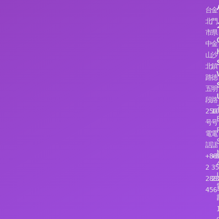
台
金
北
門
市
県
中
金
山
沙
北
鎮
路
徳
五
明
段
路
250
10
号
号
電
電
話：
話
+886
+8
2 
35
288
23
456