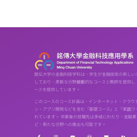
銘伝大学の金融科技学科は、学生が金融技術の新しい
しており、柔軟な分野横断的なコースと教師を提供し
ースを提供しています。
このコースのコース計画は、インターネット、クラウ
ン、アプリ開発などを含む「基礎コース」と「実践ワー
れています。 卒業後の就職先は多岐にわたり、金融
ど、新たな分野への進出も可能です。