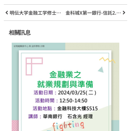
明伝大学金融工学修士（台北智河キャンパス）の受付開始～（1022-1109）
金科城X第一銀行-信託2.0教育深耕
相關訊息