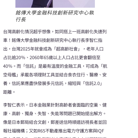
銘傳大學金融科技創新研究中心執
行長
台灣高齡化情況超乎想像，如同搭上一班高齡化失速列
車！銘傳大學金融科技創新研究中心執行長李智仁指
出，台灣2025年就會成為「超高齡社會」，老年人口
占比逾20％、2060年65歲以上人口占比更會翻倍至
40％。而「信託」是最有溫度的金融工具，可成為「航
空母艦」承載各項理財工具並結合食衣住行、醫療、安
養，信託業應盡快發展多元信託，縮短與「信託2.0」
距離。
李智仁表示，日本金融業針對高齡者會面臨的空巢、健
康、高齡、獨身、失智、失能等問題已開始提出解方。
像是日本郵局結合文創，郵差送信時順道訪視長者並回
報社福機構；又如R65不動產推出電力守護方案與IQF