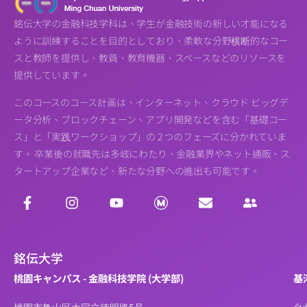
銘伝大学の金融科技学科は、学生が金融技術の新しい才能になる
ように訓練することを目的としており、柔軟な分野横断的なコー
スと教師を提供し、教員、教育機器、スペースなどのリソースを
提供しています。
このコースのコース計画は、インターネット、クラウド ビッグデ
ータ分析、ブロックチェーン、アプリ開発などを含む「基礎コー
ス」と「実践ワークショップ」の 2 つのフェーズに分かれていま
す。 卒業後の就職先は多岐にわたり、金融業界やネット通販、ス
タートアップ企業など、新たな分野への進出も可能です。
銘伝大学
桃園キャンパス - 金融科技学院 (大学部)
基