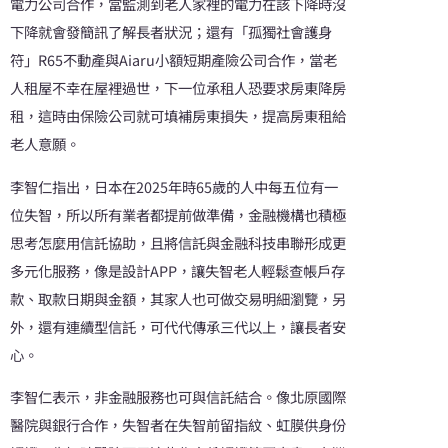
電力公司合作，當監測到老人家裡的電力在該下降時沒
下降就會發簡訊了解長者狀況；還有「孤獨社會護身
符」R65不動產與Aiaru小額短期產險公司合作，當老
人租屋不幸在屋裡過世，下一位承租人恐要求房東降房
租，這時由保險公司就可填補房東損失，提高房東租給
老人意願。
李智仁指出，日本在2025年時65歲的人中每五位有一
位失智，所以所有業者都提前做準備，金融機構也積極
思考怎麼用信託協助，且將信託與金融科技串聯形成更
多元化服務，像是設計APP，讓失智老人輕鬆查帳戶存
款、取款日期與金額，其家人也可做交易明細瀏覽，另
外，還有連續型信託，可代代傳承三代以上，讓長者安
心。
李智仁表示，非金融服務也可與信託結合。像北原國際
醫院與銀行合作，失智者在失智前留指紋、虹膜供身份