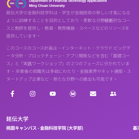
銘伝大学の金融科技学科は、学生が金融技術の新しい才能になる
ように訓練することを目的としており、柔軟な分野横断的なコー
スと教師を提供し、教員、教育機器、スペースなどのリソースを
提供しています。
このコースのコース計画は、インターネット、クラウド ビッグデ
ータ分析、ブロックチェーン、アプリ開発などを含む「基礎コー
ス」と「実践ワークショップ」の 2 つのフェーズに分かれていま
す。 卒業後の就職先は多岐にわたり、金融業界やネット通販、ス
タートアップ企業など、新たな分野への進出も可能です。
銘伝大学
桃園キャンパス - 金融科技学院 (大学部)
基