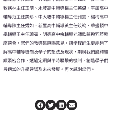
教務林主任玉晴、永豐高中輔導楊主任英傑、平鎮高中
輔導范主任美珍、中大壢中輔導楊主任雅雯、楊梅高中
輔導陳主任秀如、新屋高中輔導黃主任筑筠、華盛頓中
學輔導王主任琬茹、明德高中余輔導老師欣慈撥冗蒞臨
座談會，您們的教導集惠賜意見，讓學程師生更能夠了
解高中輔導機制及學子的想法及現狀，期盼我們能夠繼
續緊密合作，透過定期與平時聯繫的機制，創造學子們
最適當的升學建議及未來發展。再次感謝您們。