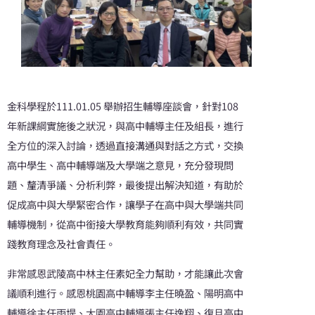
金科學程於111.01.05 舉辦招生輔導座談會，針對108
年新課綱實施後之狀況，與高中輔導主任及組長，進行
全方位的深入討論，透過直接溝通與對話之方式，交換
高中學生、高中輔導端及大學端之意見，充分發現問
題、釐清爭議、分析利弊，最後提出解決知道，有助於
促成高中與大學緊密合作，讓學子在高中與大學端共同
輔導機制，從高中銜接大學教育能夠順利有效，共同實
踐教育理念及社會責任。
非常感恩武陵高中林主任素妃全力幫助，才能讓此次會
議順利進行。感恩桃園高中輔導李主任曉盈、陽明高中
輔導徐主任雨堤、大園高中輔導張主任逸翔、復旦高中