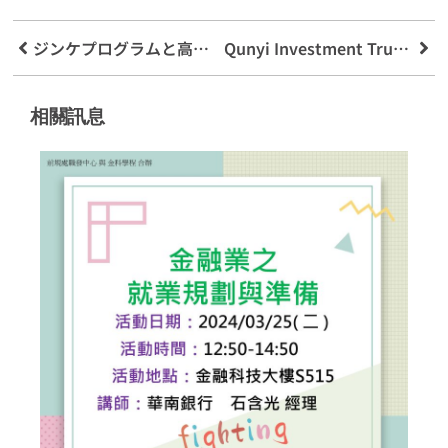
ジンケプログラムと高校が手を取り合い、学生の利益のためにコミュニケーションと協力を深める
Qunyi Investment TrustがMing Chuan Universityと協力して、ESGグリーンファイナンスの新しいモデルを作成
相關訊息