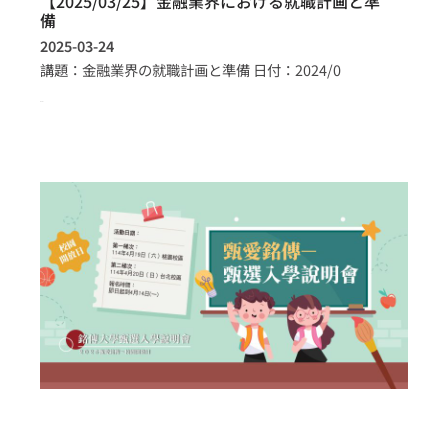
【2025/03/25】金融業界における就職計画と準
備
2025-03-24
講題：金融業界の就職計画と準備 日付：2024/0
more >