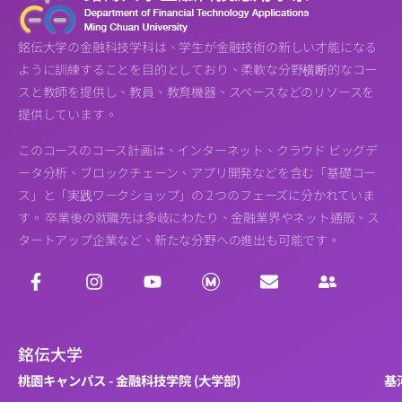
銘伝大学の金融科技学科は、学生が金融技術の新しい才能になる
ように訓練することを目的としており、柔軟な分野横断的なコー
スと教師を提供し、教員、教育機器、スペースなどのリソースを
提供しています。
このコースのコース計画は、インターネット、クラウド ビッグデ
ータ分析、ブロックチェーン、アプリ開発などを含む「基礎コー
ス」と「実践ワークショップ」の 2 つのフェーズに分かれていま
す。 卒業後の就職先は多岐にわたり、金融業界やネット通販、ス
タートアップ企業など、新たな分野への進出も可能です。
銘伝大学
桃園キャンパス - 金融科技学院 (大学部)
基