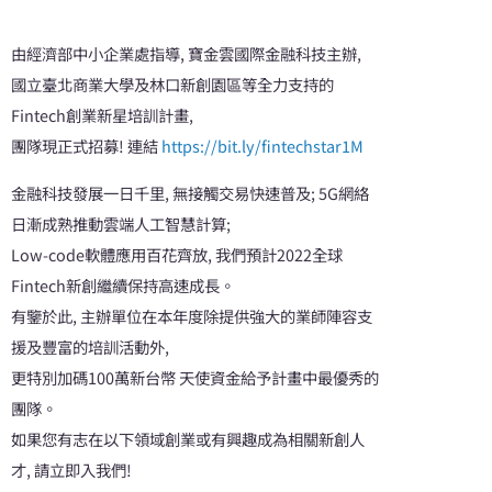
由經濟部中小企業處指導, 寶金雲國際金融科技主辦,
國立臺北商業大學及林口新創園區等全力支持的
Fintech創業新星培訓計畫,
團隊現正式招募! 連結
https://bit.ly/fintechstar1M
金融科技發展一日千里, 無接觸交易快速普及; 5G網絡
日漸成熟推動雲端人工智慧計算;
Low-code軟體應用百花齊放, 我們預計2022全球
Fintech新創繼續保持高速成長。
有鑒於此, 主辦單位在本年度除提供強大的業師陣容支
援及豐富的培訓活動外,
更特別加碼100萬新台幣 天使資金給予計畫中最優秀的
團隊。
如果您有志在以下領域創業或有興趣成為相關新創人
才, 請立即入我們!