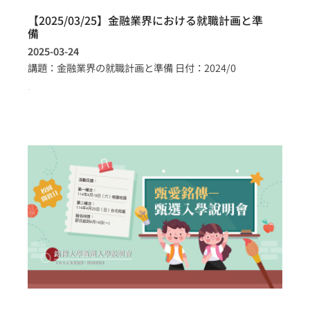
【2025/03/25】金融業界における就職計画と準
備
2025-03-24
講題：金融業界の就職計画と準備 日付：2024/0
more >