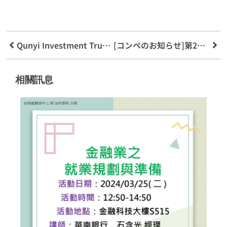
Qunyi Investment TrustがMing Chuan Universityと協力して、ESGグリーンファイナンスの新しいモデルを作成
[コンペのお知らせ]第2回「クオ・ケ・パイン」不動産ビジネス事例分析コンペ_受付開始！ – キャセイ生命保険の不動産部門
相關訊息