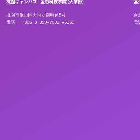
桃園キャンパス - 金融科技学院 (大学部)
基
桃園市亀山区大同立德明路5号
台
電話： +886 3 350-7001 #5269
電話