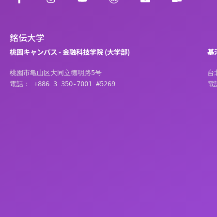
銘伝大学
桃園キャンパス - 金融科技学院 (大学部)
基
桃園市亀山区大同立德明路5号
台
電話： +886 3 350-7001 #5269
電話