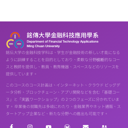
銘伝大学の金融科技学科は、学生が金融技術の新しい才能になる
ように訓練することを目的としており、柔軟な分野横断的なコー
スと教師を提供し、教員、教育機器、スペースなどのリソースを
提供しています。
このコースのコース計画は、インターネット、クラウド ビッグデ
ータ分析、ブロックチェーン、アプリ開発などを含む「基礎コー
ス」と「実践ワークショップ」の 2 つのフェーズに分かれていま
す。 卒業後の就職先は多岐にわたり、金融業界やネット通販、ス
タートアップ企業など、新たな分野への進出も可能です。