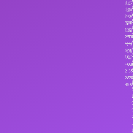
山
沙
北
鎮
路
徳
五
明
段
路
250
10
号
号
電
電
話：
話
+886
+8
2 
35
288
23
456