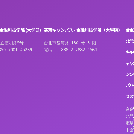
 金融科技学院 (大学部)
基河キャンパス - 金融科技学院（大學院）
台
金
北
門
立德明路5号
台北市基河路 130 号 3 階
50-7001 #5269
電話： +886 2 2882-4564
キ
キ
ャ
ャ
ン
ン
パ
パ
ス
ス
台
金
北
門
市
県
中
金