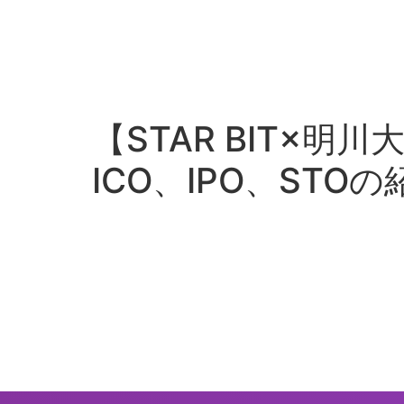
【STAR BIT×明川
ICO、IPO、STO