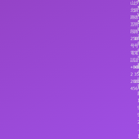
山
沙
北
鎮
路
徳
五
明
段
路
250
10
号
号
電
電
話：
話
+886
+8
2 
35
288
23
456