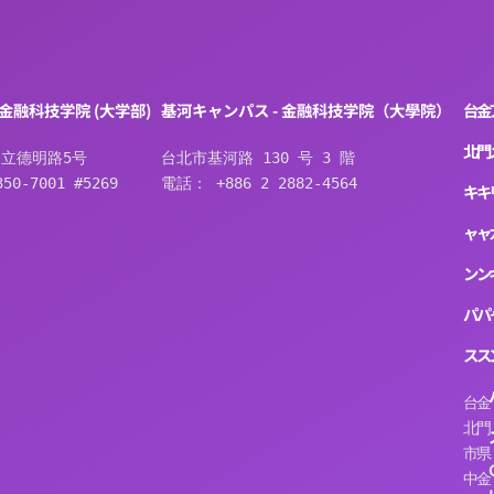
 金融科技学院 (大学部)
基河キャンパス - 金融科技学院（大學院）
台
金
北
門
立德明路5号
台北市基河路 130 号 3 階
50-7001 #5269
電話： +886 2 2882-4564
キ
キ
ャ
ャ
ン
ン
パ
パ
ス
ス
台
金
北
門
市
県
中
金