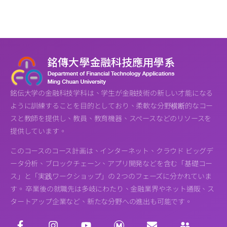
銘伝大学の金融科技学科は、学生が金融技術の新しい才能になる
ように訓練することを目的としており、柔軟な分野横断的なコー
スと教師を提供し、教員、教育機器、スペースなどのリソースを
提供しています。
このコースのコース計画は、インターネット、クラウド ビッグデ
ータ分析、ブロックチェーン、アプリ開発などを含む「基礎コー
ス」と「実践ワークショップ」の 2 つのフェーズに分かれていま
す。 卒業後の就職先は多岐にわたり、金融業界やネット通販、ス
タートアップ企業など、新たな分野への進出も可能です。