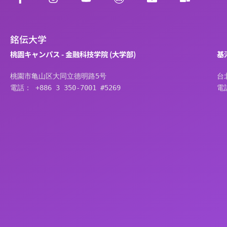
銘伝大学
桃園キャンパス - 金融科技学院 (大学部)
基
桃園市亀山区大同立德明路5号
台
電話： +886 3 350-7001 #5269
電話