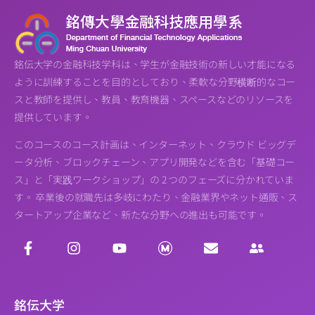
銘伝大学の金融科技学科は、学生が金融技術の新しい才能になる
ように訓練することを目的としており、柔軟な分野横断的なコー
スと教師を提供し、教員、教育機器、スペースなどのリソースを
提供しています。
このコースのコース計画は、インターネット、クラウド ビッグデ
ータ分析、ブロックチェーン、アプリ開発などを含む「基礎コー
ス」と「実践ワークショップ」の 2 つのフェーズに分かれていま
す。 卒業後の就職先は多岐にわたり、金融業界やネット通販、ス
タートアップ企業など、新たな分野への進出も可能です。
銘伝大学