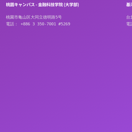
桃園キャンパス - 金融科技学院 (大学部)
基
桃園市亀山区大同立德明路5号
台
電話： +886 3 350-7001 #5269
電話